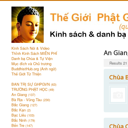
Kinh Sách Nói & Video
An Gian
Thỉnh Kinh Sách MIỄN PHÍ
Danh bạ Chùa & Tự Viện
Results 21 
Mục đích và Chủ trương
BuddhistHub.org (Anh ngữ)
Thế Giới Từ Thiện
Chùa B
BAN TRỊ SỰ GHPGVN
(63)
TRƯỜNG PHẬT HỌC
(49)
An Giang
(137)
Bà Rịa - Vũng Tàu
(230)
Bắc Giang
(127)
Bắc Kạn
(2)
Bạc Liêu
(103)
Bắc Ninh
(179)
Chùa 
Bến Tre
(147)