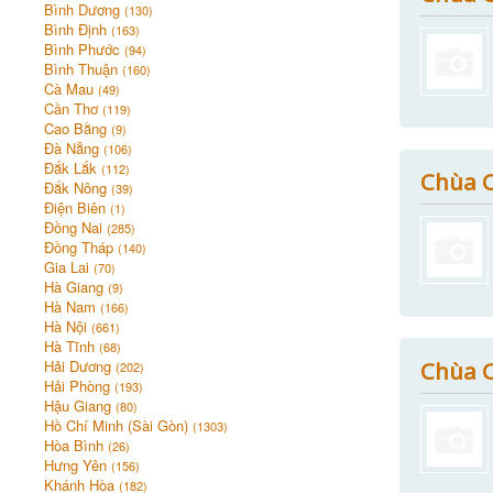
Bình Dương
(130)
Bình Định
(163)
Bình Phước
(94)
Bình Thuận
(160)
Cà Mau
(49)
Cần Thơ
(119)
Cao Bằng
(9)
Đà Nẵng
(106)
Đắk Lắk
(112)
Chùa C
Đắk Nông
(39)
Điện Biên
(1)
Đồng Nai
(285)
Đồng Tháp
(140)
Gia Lai
(70)
Hà Giang
(9)
Hà Nam
(166)
Hà Nội
(661)
Hà Tĩnh
(68)
Chùa C
Hải Dương
(202)
Hải Phòng
(193)
Hậu Giang
(80)
Hồ Chí Minh (Sài Gòn)
(1303)
Hòa Bình
(26)
Hưng Yên
(156)
Khánh Hòa
(182)