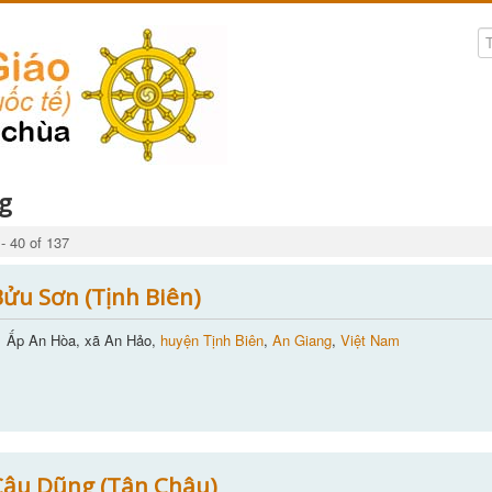
g
- 40 of 137
ửu Sơn (Tịnh Biên)
Ấp An Hòa, xã An Hảo,
huyện Tịnh Biên
,
An Giang
,
Việt Nam
Cậu Dũng (Tân Châu)