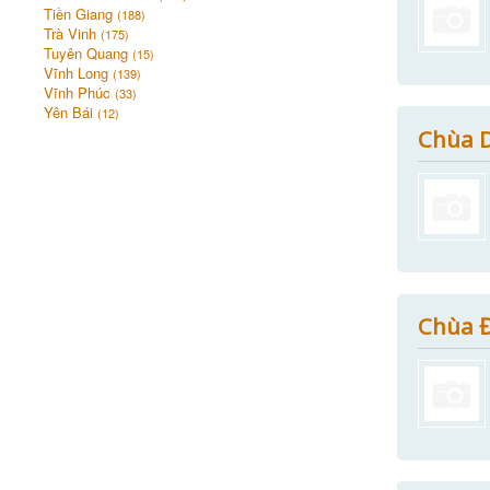
Tiền Giang
(188)
Trà Vinh
(175)
Tuyên Quang
(15)
Vĩnh Long
(139)
Vĩnh Phúc
(33)
Yên Bái
(12)
Chùa D
Chùa 