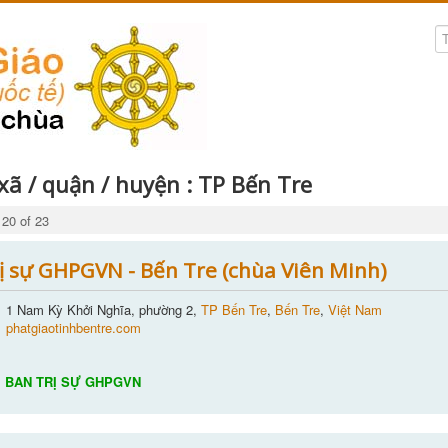
 xã / quận / huyện :
TP Bến Tre
 20 of 23
ị sự GHPGVN - Bến Tre (chùa Viên Minh)
1 Nam Kỳ Khởi Nghĩa, phường 2,
TP Bến Tre
,
Bến Tre
,
Việt Nam
phatgiaotinhbentre.com
BAN TRỊ SỰ GHPGVN