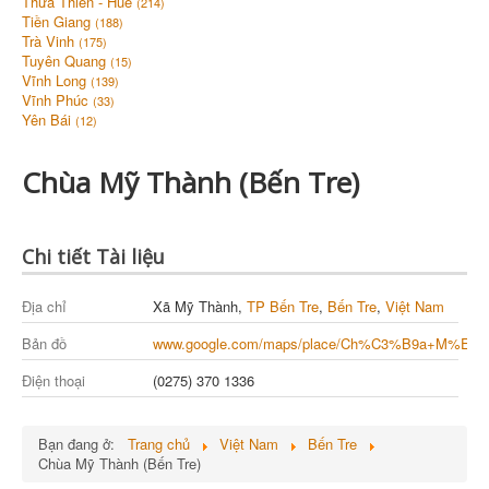
Thừa Thiên - Huế
(214)
Tiền Giang
(188)
Trà Vinh
(175)
Tuyên Quang
(15)
Vĩnh Long
(139)
Vĩnh Phúc
(33)
Yên Bái
(12)
Chùa Mỹ Thành (Bến Tre)
Chi tiết Tài liệu
Địa chỉ
Xã Mỹ Thành,
TP Bến Tre
,
Bến Tre
,
Việt Nam
Bản đồ
www.google.com/maps/place/Ch%C3%B9a+M%E1
Điện thoại
(0275) 370 1336
Bạn đang ở:
Trang chủ
Việt Nam
Bến Tre
Chùa Mỹ Thành (Bến Tre)