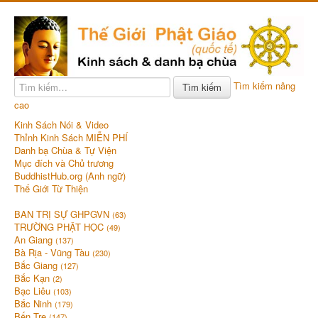
Tìm kiếm nâng
Tìm kiếm
cao
Kinh Sách Nói & Video
Thỉnh Kinh Sách MIỄN PHÍ
Danh bạ Chùa & Tự Viện
Mục đích và Chủ trương
BuddhistHub.org (Anh ngữ)
Thế Giới Từ Thiện
BAN TRỊ SỰ GHPGVN
(63)
TRƯỜNG PHẬT HỌC
(49)
An Giang
(137)
Bà Rịa - Vũng Tàu
(230)
Bắc Giang
(127)
Bắc Kạn
(2)
Bạc Liêu
(103)
Bắc Ninh
(179)
Bến Tre
(147)