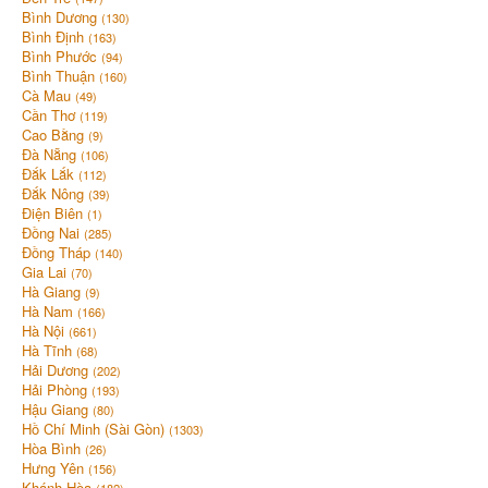
Bình Dương
(130)
Bình Định
(163)
Bình Phước
(94)
Bình Thuận
(160)
Cà Mau
(49)
Cần Thơ
(119)
Cao Bằng
(9)
Đà Nẵng
(106)
Đắk Lắk
(112)
Đắk Nông
(39)
Điện Biên
(1)
Đồng Nai
(285)
Đồng Tháp
(140)
Gia Lai
(70)
Hà Giang
(9)
Hà Nam
(166)
Hà Nội
(661)
Hà Tĩnh
(68)
Hải Dương
(202)
Hải Phòng
(193)
Hậu Giang
(80)
Hồ Chí Minh (Sài Gòn)
(1303)
Hòa Bình
(26)
Hưng Yên
(156)
Khánh Hòa