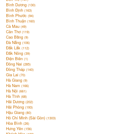
Bình Dương
(130)
Bình Định
(163)
Bình Phước
(94)
Bình Thuận
(160)
Cà Mau
(49)
Cần Thơ
(119)
Cao Bằng
(9)
Đà Nẵng
(106)
Đắk Lắk
(112)
Đắk Nông
(39)
Điện Biên
(1)
Đồng Nai
(285)
Đồng Tháp
(140)
Gia Lai
(70)
Hà Giang
(9)
Hà Nam
(166)
Hà Nội
(661)
Hà Tĩnh
(68)
Hải Dương
(202)
Hải Phòng
(193)
Hậu Giang
(80)
Hồ Chí Minh (Sài Gòn)
(1303)
Hòa Bình
(26)
Hưng Yên
(156)
Khánh Hòa