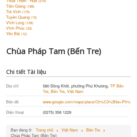
Thừa Thiên - Huế
(214)
Tiền Giang
(188)
Trà Vinh
(175)
Tuyên Quang
(15)
Vĩnh Long
(139)
Vĩnh Phúc
(33)
Yên Bái
(12)
Chùa Pháp Tam (Bến Tre)
Chi tiết Tài liệu
Địa chỉ
580 Đồng Khởi, phường Phú Khương,
TP Bến
Tre
,
Bến Tre
,
Việt Nam
Bản đồ
www.google.com/maps/place/Ch%C3%B9a+Ph%C3%
Điện thoại
(0275) 356 1229
Bạn đang ở:
Trang chủ
Việt Nam
Bến Tre
Chùa Pháp Tam (Bến Tre)