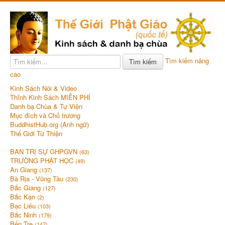
Tìm kiếm nâng
Tìm kiếm
cao
Kinh Sách Nói & Video
Thỉnh Kinh Sách MIỄN PHÍ
Danh bạ Chùa & Tự Viện
Mục đích và Chủ trương
BuddhistHub.org (Anh ngữ)
Thế Giới Từ Thiện
BAN TRỊ SỰ GHPGVN
(63)
TRƯỜNG PHẬT HỌC
(49)
An Giang
(137)
Bà Rịa - Vũng Tàu
(230)
Bắc Giang
(127)
Bắc Kạn
(2)
Bạc Liêu
(103)
Bắc Ninh
(179)
Bến Tre
(147)