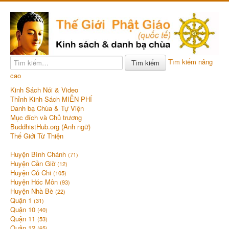
Tìm kiếm nâng
Tìm kiếm
cao
Kinh Sách Nói & Video
Thỉnh Kinh Sách MIỄN PHÍ
Danh bạ Chùa & Tự Viện
Mục đích và Chủ trương
BuddhistHub.org (Anh ngữ)
Thế Giới Từ Thiện
Huyện Bình Chánh
(71)
Huyện Cần Giờ
(12)
Huyện Củ Chi
(105)
Huyện Hóc Môn
(93)
Huyện Nhà Bè
(22)
Quận 1
(31)
Quận 10
(40)
Quận 11
(53)
Quận 12
(65)