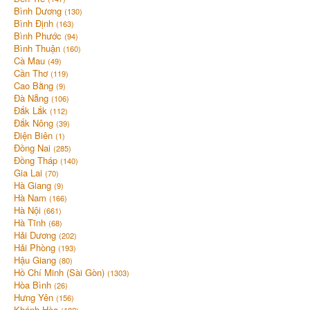
Bình Dương
(130)
Bình Định
(163)
Bình Phước
(94)
Bình Thuận
(160)
Cà Mau
(49)
Cần Thơ
(119)
Cao Bằng
(9)
Đà Nẵng
(106)
Đắk Lắk
(112)
Đắk Nông
(39)
Điện Biên
(1)
Đồng Nai
(285)
Đồng Tháp
(140)
Gia Lai
(70)
Hà Giang
(9)
Hà Nam
(166)
Hà Nội
(661)
Hà Tĩnh
(68)
Hải Dương
(202)
Hải Phòng
(193)
Hậu Giang
(80)
Hồ Chí Minh (Sài Gòn)
(1303)
Hòa Bình
(26)
Hưng Yên
(156)
Khánh Hòa