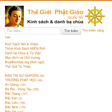
Tìm kiếm nâng
Tìm kiếm
cao
Kinh Sách Nói & Video
Thỉnh Kinh Sách MIỄN PHÍ
Danh bạ Chùa & Tự Viện
Mục đích và Chủ trương
BuddhistHub.org (Anh ngữ)
Thế Giới Từ Thiện
BAN TRỊ SỰ GHPGVN
(63)
TRƯỜNG PHẬT HỌC
(49)
An Giang
(137)
Bà Rịa - Vũng Tàu
(230)
Bắc Giang
(127)
Bắc Kạn
(2)
Bạc Liêu
(103)
Bắc Ninh
(179)
Bến Tre
(147)