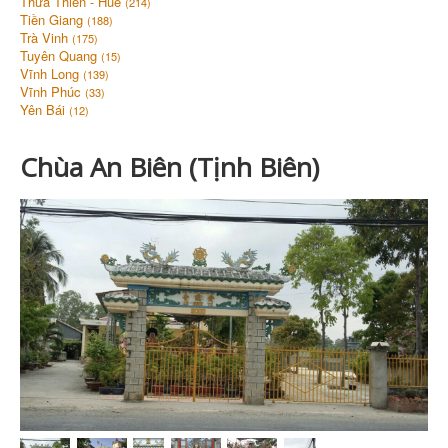
Thừa Thiên - Huế
(214)
Tiền Giang
(188)
Trà Vinh
(175)
Tuyên Quang
(15)
Vĩnh Long
(139)
Vĩnh Phúc
(33)
Yên Bái
(12)
Chùa An Biên (Tịnh Biên)