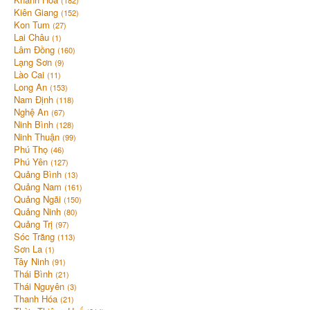
(182)
Kiên Giang
(152)
Kon Tum
(27)
Lai Châu
(1)
Lâm Đồng
(160)
Lạng Sơn
(9)
Lào Cai
(11)
Long An
(153)
Nam Định
(118)
Nghệ An
(67)
Ninh Bình
(128)
Ninh Thuận
(99)
Phú Thọ
(46)
Phú Yên
(127)
Quảng Bình
(13)
Quảng Nam
(161)
Quảng Ngãi
(150)
Quảng Ninh
(80)
Quảng Trị
(97)
Sóc Trăng
(113)
Sơn La
(1)
Tây Ninh
(91)
Thái Bình
(21)
Thái Nguyên
(3)
Thanh Hóa
(21)