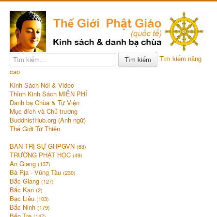
Tìm kiếm nâng
Tìm kiếm
cao
Kinh Sách Nói & Video
Thỉnh Kinh Sách MIỄN PHÍ
Danh bạ Chùa & Tự Viện
Mục đích và Chủ trương
BuddhistHub.org (Anh ngữ)
Thế Giới Từ Thiện
BAN TRỊ SỰ GHPGVN
(63)
TRƯỜNG PHẬT HỌC
(49)
An Giang
(137)
Bà Rịa - Vũng Tàu
(230)
Bắc Giang
(127)
Bắc Kạn
(2)
Bạc Liêu
(103)
Bắc Ninh
(179)
Bến Tre
(147)