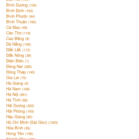
Bình Dương
(130)
Bình Định
(163)
Bình Phước
(94)
Bình Thuận
(160)
Cà Mau
(49)
Cần Thơ
(119)
Cao Bằng
(9)
Đà Nẵng
(106)
Đắk Lắk
(112)
Đắk Nông
(39)
Điện Biên
(1)
Đồng Nai
(285)
Đồng Tháp
(140)
Gia Lai
(70)
Hà Giang
(9)
Hà Nam
(166)
Hà Nội
(661)
Hà Tĩnh
(68)
Hải Dương
(202)
Hải Phòng
(193)
Hậu Giang
(80)
Hồ Chí Minh (Sài Gòn)
(1303)
Hòa Bình
(26)
Hưng Yên
(156)
Khánh Hòa