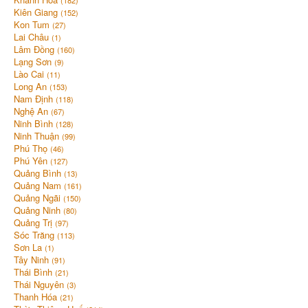
(182)
Kiên Giang
(152)
Kon Tum
(27)
Lai Châu
(1)
Lâm Đồng
(160)
Lạng Sơn
(9)
Lào Cai
(11)
Long An
(153)
Nam Định
(118)
Nghệ An
(67)
Ninh Bình
(128)
Ninh Thuận
(99)
Phú Thọ
(46)
Phú Yên
(127)
Quảng Bình
(13)
Quảng Nam
(161)
Quảng Ngãi
(150)
Quảng Ninh
(80)
Quảng Trị
(97)
Sóc Trăng
(113)
Sơn La
(1)
Tây Ninh
(91)
Thái Bình
(21)
Thái Nguyên
(3)
Thanh Hóa
(21)