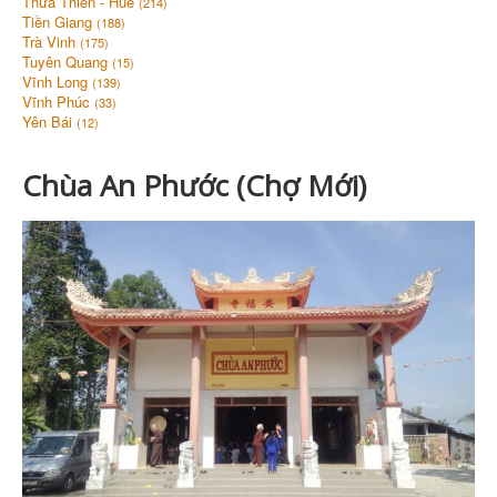
Thừa Thiên - Huế
(214)
Tiền Giang
(188)
Trà Vinh
(175)
Tuyên Quang
(15)
Vĩnh Long
(139)
Vĩnh Phúc
(33)
Yên Bái
(12)
Chùa An Phước (Chợ Mới)