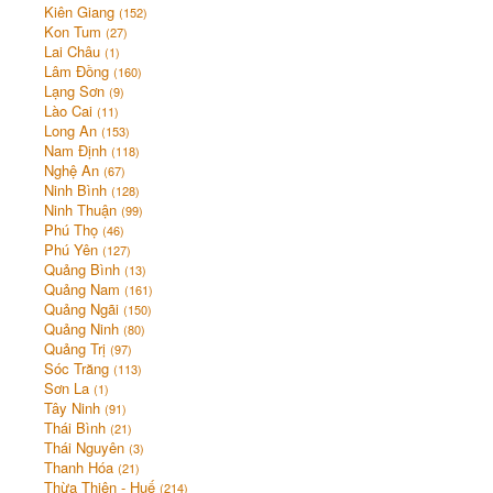
Kiên Giang
(152)
Kon Tum
(27)
Lai Châu
(1)
Lâm Đồng
(160)
Lạng Sơn
(9)
Lào Cai
(11)
Long An
(153)
Nam Định
(118)
Nghệ An
(67)
Ninh Bình
(128)
Ninh Thuận
(99)
Phú Thọ
(46)
Phú Yên
(127)
Quảng Bình
(13)
Quảng Nam
(161)
Quảng Ngãi
(150)
Quảng Ninh
(80)
Quảng Trị
(97)
Sóc Trăng
(113)
Sơn La
(1)
Tây Ninh
(91)
Thái Bình
(21)
Thái Nguyên
(3)
Thanh Hóa
(21)
Thừa Thiên - Huế
(214)