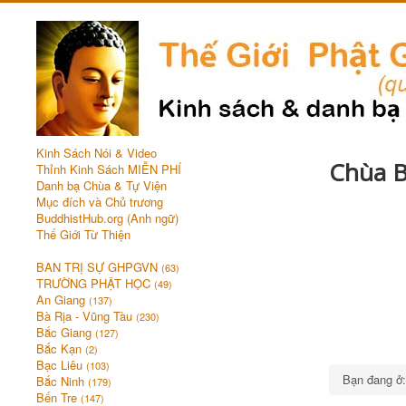
Kinh Sách Nói & Video
Chùa B
Thỉnh Kinh Sách MIỄN PHÍ
Danh bạ Chùa & Tự Viện
Mục đích và Chủ trương
BuddhistHub.org (Anh ngữ)
Thế Giới Từ Thiện
BAN TRỊ SỰ GHPGVN
(63)
TRƯỜNG PHẬT HỌC
(49)
An Giang
(137)
Bà Rịa - Vũng Tàu
(230)
Bắc Giang
(127)
Bắc Kạn
(2)
Bạc Liêu
(103)
Bạn đang 
Bắc Ninh
(179)
Bến Tre
(147)