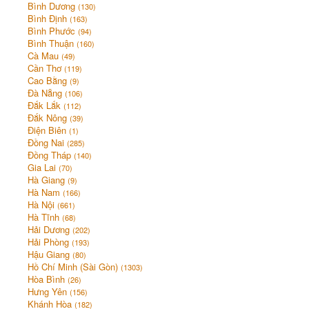
Bình Dương
(130)
Bình Định
(163)
Bình Phước
(94)
Bình Thuận
(160)
Cà Mau
(49)
Cần Thơ
(119)
Cao Bằng
(9)
Đà Nẵng
(106)
Đắk Lắk
(112)
Đắk Nông
(39)
Điện Biên
(1)
Đồng Nai
(285)
Đồng Tháp
(140)
Gia Lai
(70)
Hà Giang
(9)
Hà Nam
(166)
Hà Nội
(661)
Hà Tĩnh
(68)
Hải Dương
(202)
Hải Phòng
(193)
Hậu Giang
(80)
Hồ Chí Minh (Sài Gòn)
(1303)
Hòa Bình
(26)
Hưng Yên
(156)
Khánh Hòa
(182)