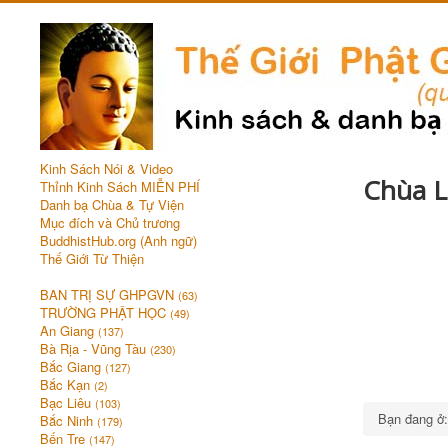
Kinh Sách Nói & Video
Chùa L
Thỉnh Kinh Sách MIỄN PHÍ
Danh bạ Chùa & Tự Viện
Mục đích và Chủ trương
BuddhistHub.org (Anh ngữ)
Thế Giới Từ Thiện
BAN TRỊ SỰ GHPGVN
(63)
TRƯỜNG PHẬT HỌC
(49)
An Giang
(137)
Bà Rịa - Vũng Tàu
(230)
Bắc Giang
(127)
Bắc Kạn
(2)
Bạc Liêu
(103)
Bạn đang 
Bắc Ninh
(179)
Bến Tre
(147)