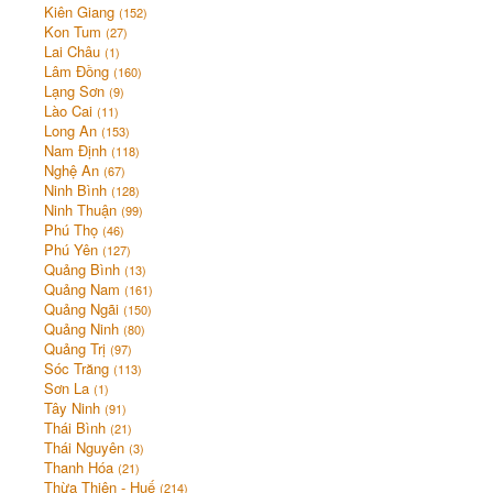
Kiên Giang
(152)
Kon Tum
(27)
Lai Châu
(1)
Lâm Đồng
(160)
Lạng Sơn
(9)
Lào Cai
(11)
Long An
(153)
Nam Định
(118)
Nghệ An
(67)
Ninh Bình
(128)
Ninh Thuận
(99)
Phú Thọ
(46)
Phú Yên
(127)
Quảng Bình
(13)
Quảng Nam
(161)
Quảng Ngãi
(150)
Quảng Ninh
(80)
Quảng Trị
(97)
Sóc Trăng
(113)
Sơn La
(1)
Tây Ninh
(91)
Thái Bình
(21)
Thái Nguyên
(3)
Thanh Hóa
(21)
Thừa Thiên - Huế
(214)