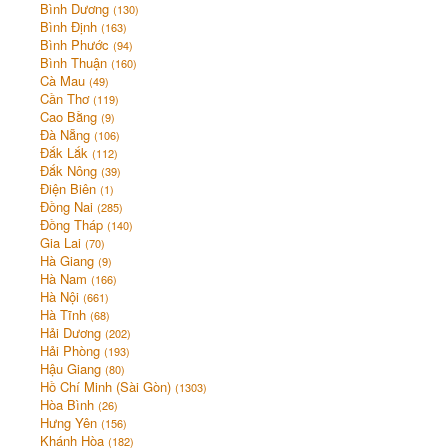
Bình Dương
(130)
Bình Định
(163)
Bình Phước
(94)
Bình Thuận
(160)
Cà Mau
(49)
Cần Thơ
(119)
Cao Bằng
(9)
Đà Nẵng
(106)
Đắk Lắk
(112)
Đắk Nông
(39)
Điện Biên
(1)
Đồng Nai
(285)
Đồng Tháp
(140)
Gia Lai
(70)
Hà Giang
(9)
Hà Nam
(166)
Hà Nội
(661)
Hà Tĩnh
(68)
Hải Dương
(202)
Hải Phòng
(193)
Hậu Giang
(80)
Hồ Chí Minh (Sài Gòn)
(1303)
Hòa Bình
(26)
Hưng Yên
(156)
Khánh Hòa
(182)