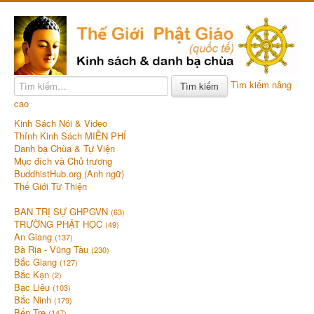
Tìm kiếm nâng
Tìm kiếm
cao
Kinh Sách Nói & Video
Thỉnh Kinh Sách MIỄN PHÍ
Danh bạ Chùa & Tự Viện
Mục đích và Chủ trương
BuddhistHub.org (Anh ngữ)
Thế Giới Từ Thiện
BAN TRỊ SỰ GHPGVN
(63)
TRƯỜNG PHẬT HỌC
(49)
An Giang
(137)
Bà Rịa - Vũng Tàu
(230)
Bắc Giang
(127)
Bắc Kạn
(2)
Bạc Liêu
(103)
Bắc Ninh
(179)
Bến Tre
(147)