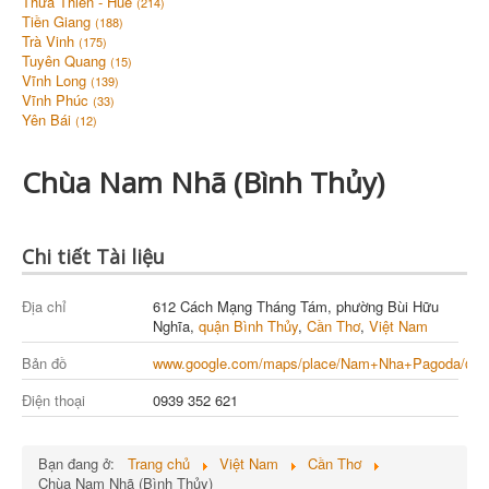
Thừa Thiên - Huế
(214)
Tiền Giang
(188)
Trà Vinh
(175)
Tuyên Quang
(15)
Vĩnh Long
(139)
Vĩnh Phúc
(33)
Yên Bái
(12)
Chùa Nam Nhã (Bình Thủy)
Chi tiết Tài liệu
Địa chỉ
612 Cách Mạng Tháng Tám, phường Bùi Hữu
Nghĩa,
quận Bình Thủy
,
Cần Thơ
,
Việt Nam
Bản đồ
www.google.com/maps/place/Nam+Nha+Pagoda/@10.
Điện thoại
0939 352 621
Bạn đang ở:
Trang chủ
Việt Nam
Cần Thơ
Chùa Nam Nhã (Bình Thủy)