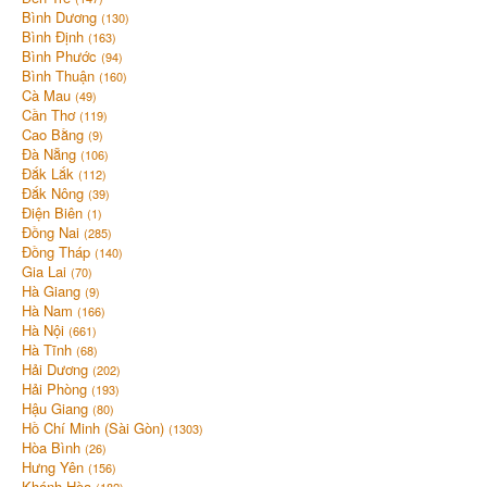
Bình Dương
(130)
Bình Định
(163)
Bình Phước
(94)
Bình Thuận
(160)
Cà Mau
(49)
Cần Thơ
(119)
Cao Bằng
(9)
Đà Nẵng
(106)
Đắk Lắk
(112)
Đắk Nông
(39)
Điện Biên
(1)
Đồng Nai
(285)
Đồng Tháp
(140)
Gia Lai
(70)
Hà Giang
(9)
Hà Nam
(166)
Hà Nội
(661)
Hà Tĩnh
(68)
Hải Dương
(202)
Hải Phòng
(193)
Hậu Giang
(80)
Hồ Chí Minh (Sài Gòn)
(1303)
Hòa Bình
(26)
Hưng Yên
(156)
Khánh Hòa