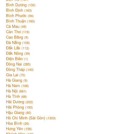
Bình Dương
(130)
Bình Định
(163)
Bình Phước
(94)
Bình Thuận
(160)
Cà Mau
(49)
Cần Thơ
(119)
Cao Bằng
(9)
Đà Nẵng
(106)
Đắk Lắk
(112)
Đắk Nông
(39)
Điện Biên
(1)
Đồng Nai
(285)
Đồng Tháp
(140)
Gia Lai
(70)
Hà Giang
(9)
Hà Nam
(166)
Hà Nội
(661)
Hà Tĩnh
(68)
Hải Dương
(202)
Hải Phòng
(193)
Hậu Giang
(80)
Hồ Chí Minh (Sài Gòn)
(1303)
Hòa Bình
(26)
Hưng Yên
(156)
Khánh Hòa