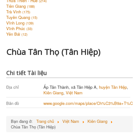
Thừa Thiên - Huế
(214)
Tiền Giang
(188)
Trà Vinh
(175)
Tuyên Quang
(15)
Vĩnh Long
(139)
Vĩnh Phúc
(33)
Yên Bái
(12)
Chùa Tân Thọ (Tân Hiệp)
Chi tiết Tài liệu
Địa chỉ
Ấp Tân Thành, xã Tân Hiệp A,
huyện Tân Hiệp
,
Kiên Giang
,
Việt Nam
Bản đồ
www.google.com/maps/place/Ch%C3%B9a+T%C3
Bạn đang ở:
Trang chủ
Việt Nam
Kiên Giang
Chùa Tân Thọ (Tân Hiệp)