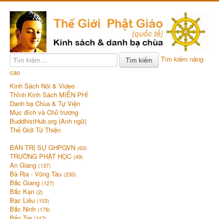
Tìm kiếm nâng
Tìm kiếm
cao
Kinh Sách Nói & Video
Thỉnh Kinh Sách MIỄN PHÍ
Danh bạ Chùa & Tự Viện
Mục đích và Chủ trương
BuddhistHub.org (Anh ngữ)
Thế Giới Từ Thiện
BAN TRỊ SỰ GHPGVN
(63)
TRƯỜNG PHẬT HỌC
(49)
An Giang
(137)
Bà Rịa - Vũng Tàu
(230)
Bắc Giang
(127)
Bắc Kạn
(2)
Bạc Liêu
(103)
Bắc Ninh
(179)
Bến Tre
(147)