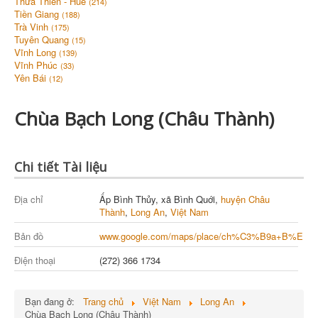
Thừa Thiên - Huế
(214)
Tiền Giang
(188)
Trà Vinh
(175)
Tuyên Quang
(15)
Vĩnh Long
(139)
Vĩnh Phúc
(33)
Yên Bái
(12)
Chùa Bạch Long (Châu Thành)
Chi tiết Tài liệu
Địa chỉ
Ấp Bình Thủy, xã Bình Quới,
huyện Châu
Thành
,
Long An
,
Việt Nam
Bản đồ
www.google.com/maps/place/ch%C3%B9a+B%E1%
Điện thoại
(272) 366 1734
Bạn đang ở:
Trang chủ
Việt Nam
Long An
Chùa Bạch Long (Châu Thành)