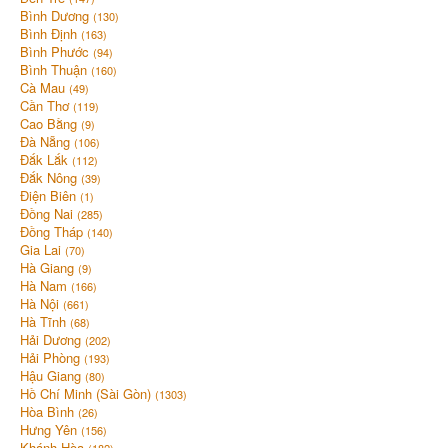
Bình Dương
(130)
Bình Định
(163)
Bình Phước
(94)
Bình Thuận
(160)
Cà Mau
(49)
Cần Thơ
(119)
Cao Bằng
(9)
Đà Nẵng
(106)
Đắk Lắk
(112)
Đắk Nông
(39)
Điện Biên
(1)
Đồng Nai
(285)
Đồng Tháp
(140)
Gia Lai
(70)
Hà Giang
(9)
Hà Nam
(166)
Hà Nội
(661)
Hà Tĩnh
(68)
Hải Dương
(202)
Hải Phòng
(193)
Hậu Giang
(80)
Hồ Chí Minh (Sài Gòn)
(1303)
Hòa Bình
(26)
Hưng Yên
(156)
Khánh Hòa