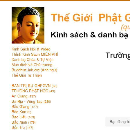
Kinh Sách Nói & Video
Trường
Thỉnh Kinh Sách MIỄN PHÍ
Danh bạ Chùa & Tự Viện
Mục đích và Chủ trương
BuddhistHub.org (Anh ngữ)
Thế Giới Từ Thiện
BAN TRỊ SỰ GHPGVN
(63)
TRƯỜNG PHẬT HỌC
(49)
An Giang
(137)
Bà Rịa - Vũng Tàu
(230)
Bắc Giang
(127)
Bắc Kạn
(2)
Bạc Liêu
(103)
Bạn đang 
Bắc Ninh
(179)
Bến Tre
(147)