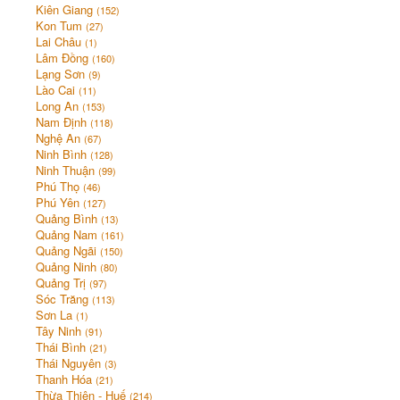
Kiên Giang
(152)
Kon Tum
(27)
Lai Châu
(1)
Lâm Đồng
(160)
Lạng Sơn
(9)
Lào Cai
(11)
Long An
(153)
Nam Định
(118)
Nghệ An
(67)
Ninh Bình
(128)
Ninh Thuận
(99)
Phú Thọ
(46)
Phú Yên
(127)
Quảng Bình
(13)
Quảng Nam
(161)
Quảng Ngãi
(150)
Quảng Ninh
(80)
Quảng Trị
(97)
Sóc Trăng
(113)
Sơn La
(1)
Tây Ninh
(91)
Thái Bình
(21)
Thái Nguyên
(3)
Thanh Hóa
(21)
Thừa Thiên - Huế
(214)