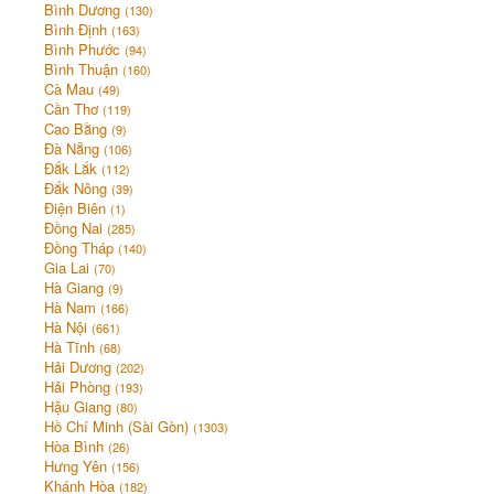
Bình Dương
(130)
Bình Định
(163)
Bình Phước
(94)
Bình Thuận
(160)
Cà Mau
(49)
Cần Thơ
(119)
Cao Bằng
(9)
Đà Nẵng
(106)
Đắk Lắk
(112)
Đắk Nông
(39)
Điện Biên
(1)
Đồng Nai
(285)
Đồng Tháp
(140)
Gia Lai
(70)
Hà Giang
(9)
Hà Nam
(166)
Hà Nội
(661)
Hà Tĩnh
(68)
Hải Dương
(202)
Hải Phòng
(193)
Hậu Giang
(80)
Hồ Chí Minh (Sài Gòn)
(1303)
Hòa Bình
(26)
Hưng Yên
(156)
Khánh Hòa
(182)